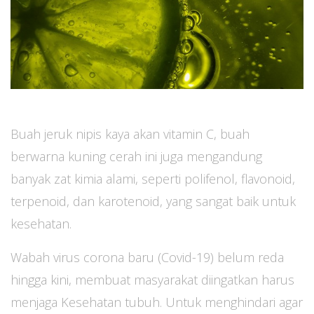
Buah jeruk nipis kaya akan vitamin C, buah
berwarna kuning cerah ini juga mengandung
banyak zat kimia alami, seperti polifenol, flavonoid,
terpenoid, dan karotenoid, yang sangat baik untuk
kesehatan.
Wabah virus corona baru (Covid-19) belum reda
hingga kini, membuat masyarakat diingatkan harus
menjaga Kesehatan tubuh. Untuk menghindari agar