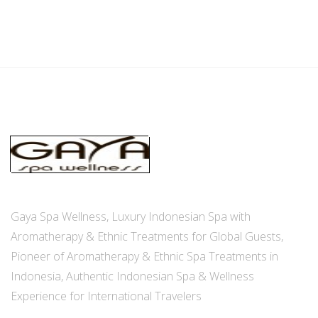
Gaya Spa Wellness, Luxury Indonesian Spa with
Aromatherapy & Ethnic Treatments for Global Guests,
Pioneer of Aromatherapy & Ethnic Spa Treatments in
Indonesia, Authentic Indonesian Spa & Wellness
Experience for International Travelers