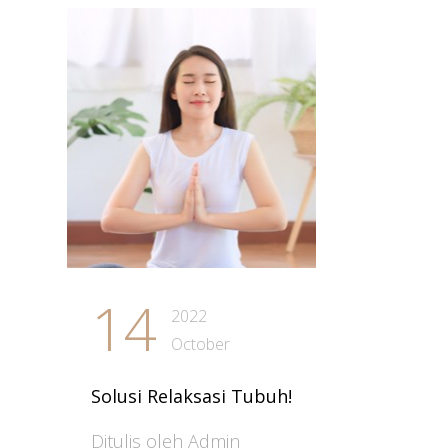
14
2022
October
Solusi Relaksasi Tubuh!
Ditulis oleh Admin