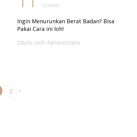
11
October
Ingin Menurunkan Berat Badan? Bisa
Pakai Cara ini loh!
Ditulis oleh Administrator
2
>