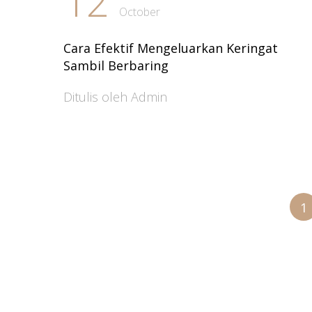
12
October
Cara Efektif Mengeluarkan Keringat
Sambil Berbaring
Ditulis oleh Admin
1