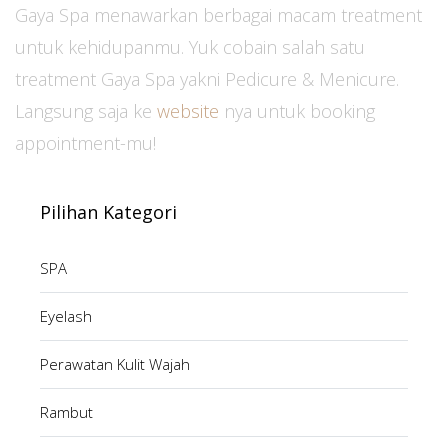
Gaya Spa menawarkan berbagai macam treatment
untuk kehidupanmu. Yuk cobain salah satu
treatment Gaya Spa yakni Pedicure & Menicure.
Langsung saja ke
website
nya untuk booking
appointment-mu!
Pilihan Kategori
SPA
Eyelash
Perawatan Kulit Wajah
Rambut