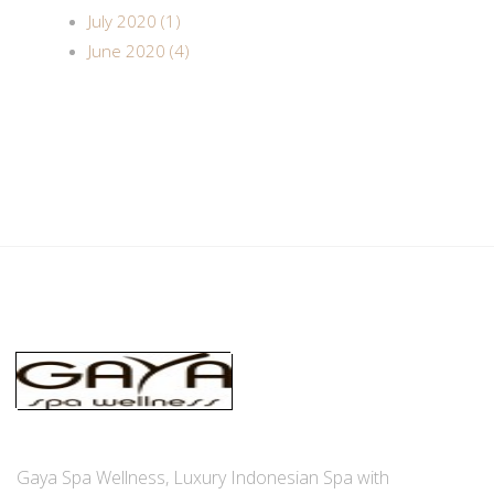
July 2020 (1)
June 2020 (4)
Gaya Spa Wellness, Luxury Indonesian Spa with