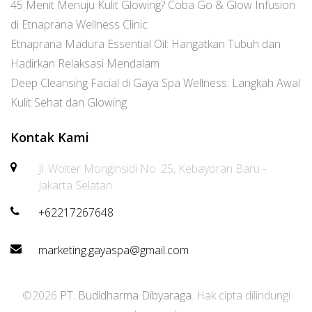
45 Menit Menuju Kulit Glowing? Coba Go & Glow Infusion
di Etnaprana Wellness Clinic
Etnaprana Madura Essential Oil: Hangatkan Tubuh dan
Hadirkan Relaksasi Mendalam
Deep Cleansing Facial di Gaya Spa Wellness: Langkah Awal
Kulit Sehat dan Glowing
Kontak Kami
Jl. Wolter Monginsidi No. 25, Kebayoran Baru -
Jakarta Selatan
+62217267648
marketing.gayaspa@gmail.com
©2026
PT. Budidharma Dibyaraga
. Hak cipta dilindungi