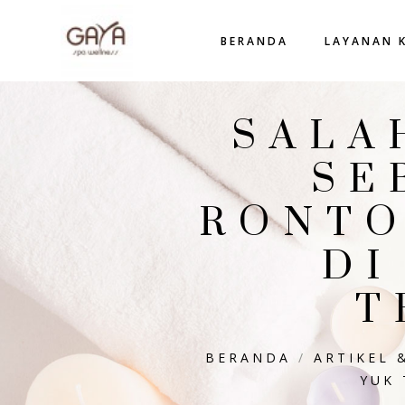
BERANDA
LAYANAN 
SALA
SE
RONTO
DI
T
BERANDA
/
ARTIKEL 
YUK 