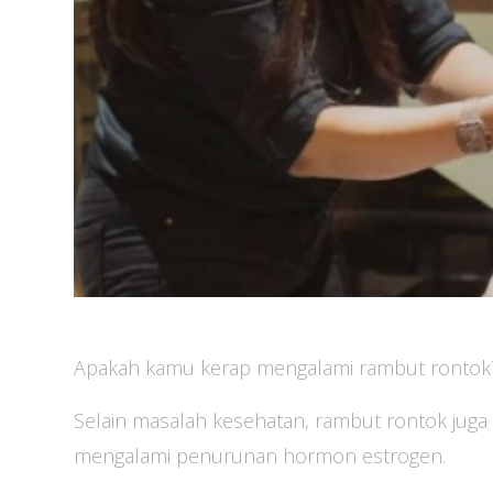
Apakah kamu kerap mengalami rambut rontok
Selain masalah kesehatan, rambut rontok juga 
mengalami penurunan hormon estrogen.