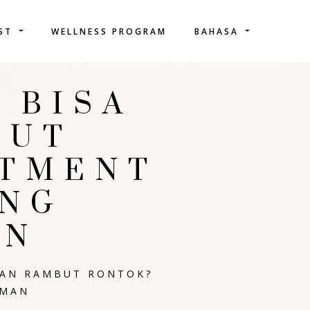
IST
WELLNESS PROGRAM
BAHASA
 BISA
BUT
ATMENT
ANG
AN
KAN RAMBUT RONTOK?
AMAN