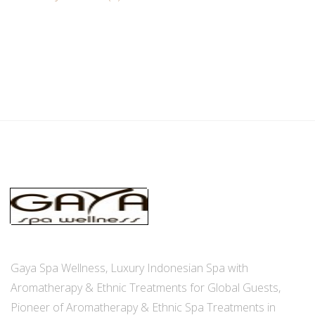
Gaya Spa Wellness, Luxury Indonesian Spa with
Aromatherapy & Ethnic Treatments for Global Guests,
Pioneer of Aromatherapy & Ethnic Spa Treatments in