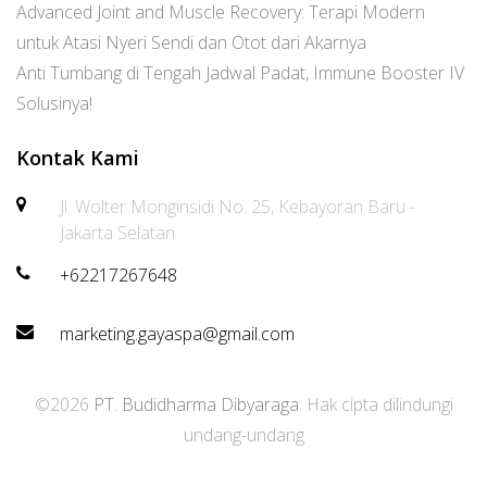
Advanced Joint and Muscle Recovery: Terapi Modern
untuk Atasi Nyeri Sendi dan Otot dari Akarnya
Anti Tumbang di Tengah Jadwal Padat, Immune Booster IV
Solusinya!
Kontak Kami
Jl. Wolter Monginsidi No. 25, Kebayoran Baru -
Jakarta Selatan
+62217267648
marketing.gayaspa@gmail.com
©2026
PT. Budidharma Dibyaraga
. Hak cipta dilindungi
undang-undang