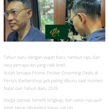
Tahun baru dengan wajah baru, rambut rapi, dan
rasa percaya diri yang naik level.
Itulah kenapa Promo Festive Grooming Deals di
Perry’s Barbershop jadi paling diburu saat momen
Natal dan Tahun Baru 2026.
Harga spesial, benefit lengkap, dan value-nya jauh
lebih besar dibanding bayar satuan.