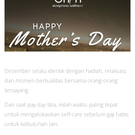
Desember selalu identik dengan hadiah, relaksasi,
dan momen berkualitas bersama orang-orang
tersayang.
Dan saat pay day tiba, inilah waktu paling tepat
untuk mengalokasikan self-care sebelum gaji habis
untuk kebutuhan lain.