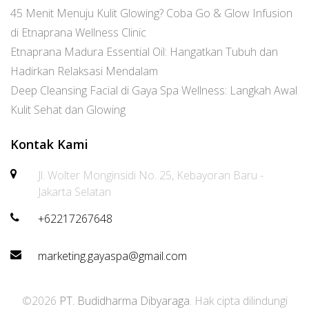
45 Menit Menuju Kulit Glowing? Coba Go & Glow Infusion
di Etnaprana Wellness Clinic
Etnaprana Madura Essential Oil: Hangatkan Tubuh dan
Hadirkan Relaksasi Mendalam
Deep Cleansing Facial di Gaya Spa Wellness: Langkah Awal
Kulit Sehat dan Glowing
Kontak Kami
Jl. Wolter Monginsidi No. 25, Kebayoran Baru -
Jakarta Selatan
+62217267648
marketing.gayaspa@gmail.com
©2026
PT. Budidharma Dibyaraga
. Hak cipta dilindungi