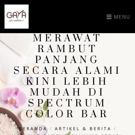
MENU
MERAWAT
RAMBUT
PANJANG
SECARA ALAMI
KINI LEBIH
MUDAH DI
SPECTRUM
COLOR BAR
BERANDA
/
ARTIKEL & BERITA
/