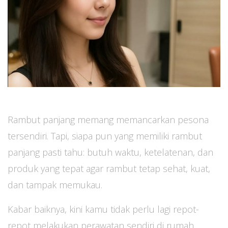
Rambut panjang memang memancarkan pesona
tersendiri. Tapi, siapa pun yang memiliki rambut
panjang pasti tahu: butuh waktu, ketelatenan, dan
produk yang tepat agar rambut tetap sehat, kuat,
dan tampak memukau.
Kabar baiknya, kini kamu tidak perlu lagi repot-
repot melakukan perawatan sendiri di rumah.