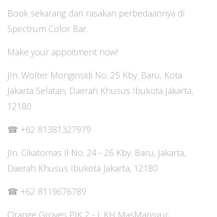
Book sekarang dan rasakan perbedaannya di
Spectrum Color Bar.
Make your appoitment now!
JIn. Wolter Monginsidi No. 25 Kby. Baru, Kota
Jakarta Selatan, Daerah Khusus Ibukota Jakarta,
12180
‪‪‪‪‪☎ ‪‪+62 81381327979‬‬‬‬‬‬‬
JIn. Cikatomas Il No. 24 - 26 Kby. Baru, Jakarta,
Daerah Khusus Ibukota Jakarta, 12180
☎ ‪‪‪‪‪‪‪‪‪‪‪‪‪‪‪‪‪+62 8119676789‬‬‬‬‬‬‬‬‬‬‬‬‬‬‬‬‬
Orange Groves PIK 2 - J. KH MasMansyur,