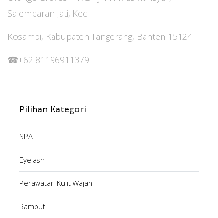
Salembaran Jati, Kec.
Kosambi, Kabupaten Tangerang, Banten 15124
‪‪‪‪☎‪‪‪‪‪‪‪‪‪+62 81196911379‬‬‬‬‬‬‬‬‬‬
Pilihan Kategori
SPA
Eyelash
Perawatan Kulit Wajah
Rambut