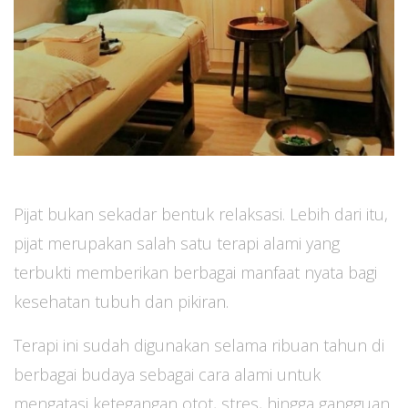
Pijat bukan sekadar bentuk relaksasi. Lebih dari itu,
pijat merupakan salah satu terapi alami yang
terbukti memberikan berbagai manfaat nyata bagi
kesehatan tubuh dan pikiran.
Terapi ini sudah digunakan selama ribuan tahun di
berbagai budaya sebagai cara alami untuk
mengatasi ketegangan otot, stres, hingga gangguan