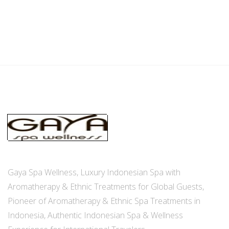
Gaya Spa Wellness, Luxury Indonesian Spa with
Aromatherapy & Ethnic Treatments for Global Guests,
Pioneer of Aromatherapy & Ethnic Spa Treatments in
Indonesia, Authentic Indonesian Spa & Wellness