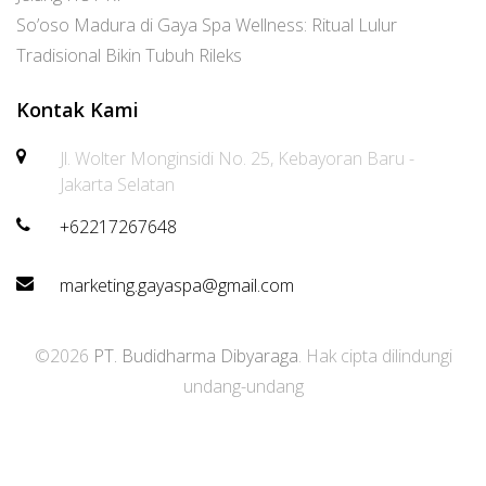
So’oso Madura di Gaya Spa Wellness: Ritual Lulur
Tradisional Bikin Tubuh Rileks
Kontak Kami
Jl. Wolter Monginsidi No. 25, Kebayoran Baru -
Jakarta Selatan
+62217267648
marketing.gayaspa@gmail.com
©2026
PT. Budidharma Dibyaraga
. Hak cipta dilindungi
undang-undang