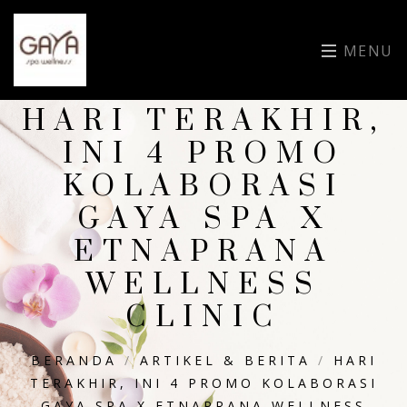
MENU
HARI TERAKHIR,
INI 4 PROMO
KOLABORASI
GAYA SPA X
ETNAPRANA
WELLNESS
CLINIC
BERANDA
/
ARTIKEL & BERITA
/
HARI
TERAKHIR, INI 4 PROMO KOLABORASI
GAYA SPA X ETNAPRANA WELLNESS