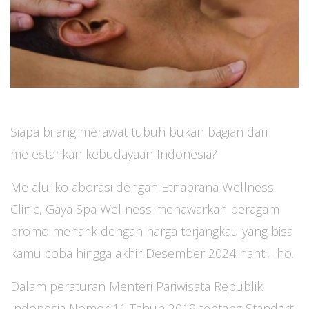
Siapa bilang merawat tubuh bukan bagian dari
melestarikan kebudayaan Indonesia?
Melalui kolaborasi dengan Etnaprana Wellness
Clinic, Gaya Spa Wellness menawarkan beragam
promo menarik dengan harga terjangkau yang bisa
kamu coba hingga akhir Desember 2024 nanti, lho.
Dalam peraturan Menteri Pariwisata Republik
Indonesia Nomor 11 Tahun 2019 tentang Standart