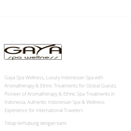
Gaya Spa Wellness, Luxury Indonesian Spa with
Aromatherapy & Ethnic Treatments for Global Guests,
Pioneer of Aromatherapy & Ethnic Spa Treatments in
Indonesia, Authentic Indonesian Spa & Wellness
Experience for International Travelers
Tetap terhubung dengan kami: