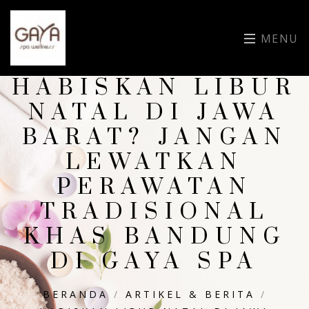
MENU
HABISKAN LIBUR
NATAL DI JAWA
BARAT? JANGAN
LEWATKAN
PERAWATAN
TRADISIONAL
KHAS BANDUNG
DI GAYA SPA
BERANDA
/
ARTIKEL & BERITA
/