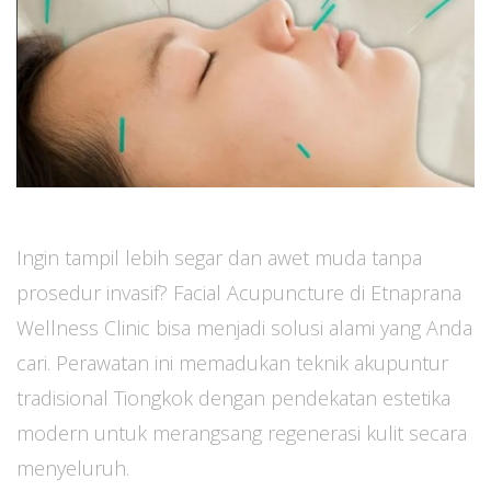
Ingin tampil lebih segar dan awet muda tanpa
prosedur invasif? Facial Acupuncture di Etnaprana
Wellness Clinic bisa menjadi solusi alami yang Anda
cari. Perawatan ini memadukan teknik akupuntur
tradisional Tiongkok dengan pendekatan estetika
modern untuk merangsang regenerasi kulit secara
menyeluruh.