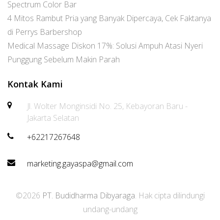
Spectrum Color Bar
4 Mitos Rambut Pria yang Banyak Dipercaya, Cek Faktanya
di Perrys Barbershop
Medical Massage Diskon 17%: Solusi Ampuh Atasi Nyeri
Punggung Sebelum Makin Parah
Kontak Kami
Jl. Wolter Monginsidi No. 25, Kebayoran Baru -
Jakarta Selatan
+62217267648
marketing.gayaspa@gmail.com
©2026
PT. Budidharma Dibyaraga
. Hak cipta dilindungi
undang-undang