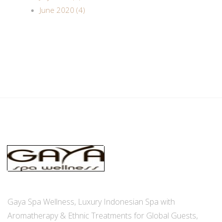
June 2020 (4)
Gaya Spa Wellness, Luxury Indonesian Spa with
Aromatherapy & Ethnic Treatments for Global Guests,