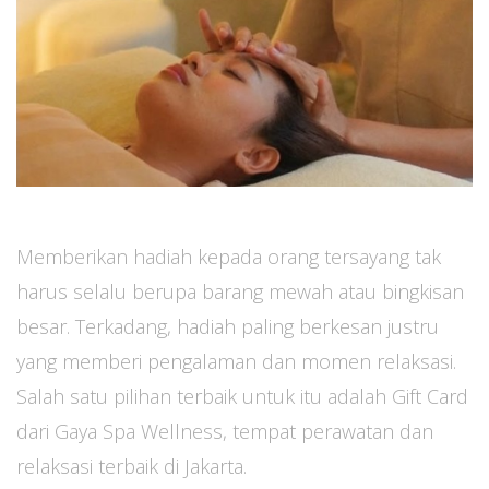
Memberikan hadiah kepada orang tersayang tak
harus selalu berupa barang mewah atau bingkisan
besar. Terkadang, hadiah paling berkesan justru
yang memberi pengalaman dan momen relaksasi.
Salah satu pilihan terbaik untuk itu adalah Gift Card
dari Gaya Spa Wellness, tempat perawatan dan
relaksasi terbaik di Jakarta.