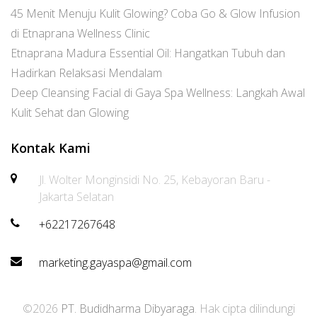
45 Menit Menuju Kulit Glowing? Coba Go & Glow Infusion
di Etnaprana Wellness Clinic
Etnaprana Madura Essential Oil: Hangatkan Tubuh dan
Hadirkan Relaksasi Mendalam
Deep Cleansing Facial di Gaya Spa Wellness: Langkah Awal
Kulit Sehat dan Glowing
Kontak Kami
Jl. Wolter Monginsidi No. 25, Kebayoran Baru -
Jakarta Selatan
+62217267648
marketing.gayaspa@gmail.com
©2026
PT. Budidharma Dibyaraga
. Hak cipta dilindungi