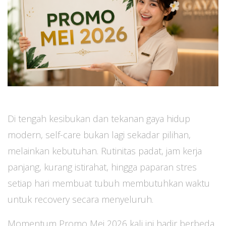
Di tengah kesibukan dan tekanan gaya hidup
modern, self-care bukan lagi sekadar pilihan,
melainkan kebutuhan. Rutinitas padat, jam kerja
panjang, kurang istirahat, hingga paparan stres
setiap hari membuat tubuh membutuhkan waktu
untuk recovery secara menyeluruh.
Momentum Promo Mei 2026 kali ini hadir berbeda