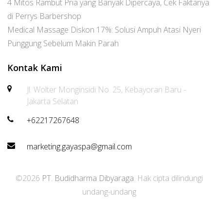
4 Mitos Rambut Pria yang Banyak Dipercaya, Cek Faktanya
di Perrys Barbershop
Medical Massage Diskon 17%: Solusi Ampuh Atasi Nyeri
Punggung Sebelum Makin Parah
Kontak Kami
Jl. Wolter Monginsidi No. 25, Kebayoran Baru -
Jakarta Selatan
+62217267648
marketing.gayaspa@gmail.com
©2026
PT. Budidharma Dibyaraga
. Hak cipta dilindungi
undang-undang