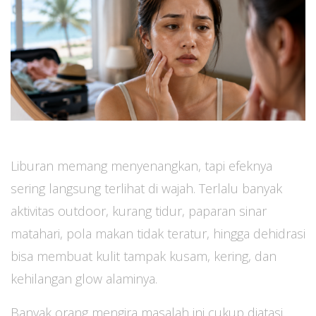
Liburan memang menyenangkan, tapi efeknya
sering langsung terlihat di wajah. Terlalu banyak
aktivitas outdoor, kurang tidur, paparan sinar
matahari, pola makan tidak teratur, hingga dehidrasi
bisa membuat kulit tampak kusam, kering, dan
kehilangan glow alaminya.
Banyak orang mengira masalah ini cukup diatasi