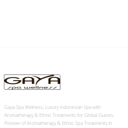
Gaya Spa Wellness, Luxury Indonesian Spa with
Aromatherapy & Ethnic Treatments for Global Guests,
Pioneer of Aromatherapy & Ethnic Spa Treatments in