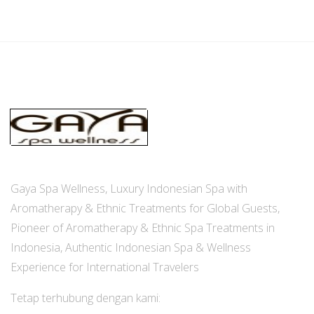
Gaya Spa Wellness, Luxury Indonesian Spa with
Aromatherapy & Ethnic Treatments for Global Guests,
Pioneer of Aromatherapy & Ethnic Spa Treatments in
Indonesia, Authentic Indonesian Spa & Wellness
Experience for International Travelers
Tetap terhubung dengan kami: