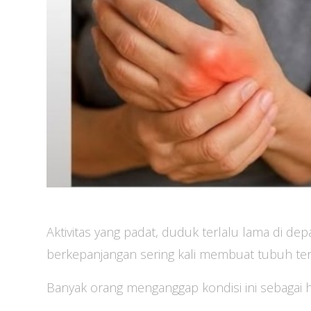
Aktivitas yang padat, duduk terlalu lama di de
berkepanjangan sering kali membuat tubuh tera
Banyak orang menganggap kondisi ini sebagai ha