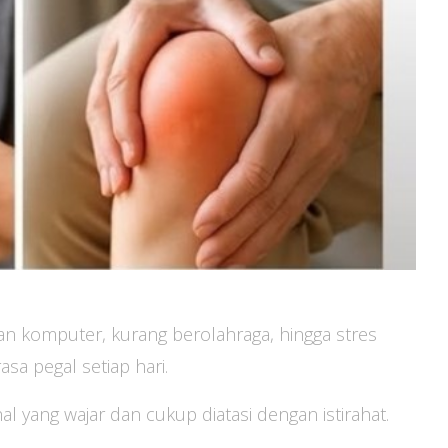
pan komputer, kurang berolahraga, hingga stres
sa pegal setiap hari.
l yang wajar dan cukup diatasi dengan istirahat.