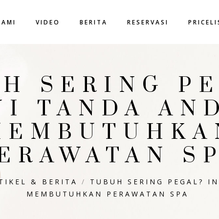
KAMI
VIDEO
BERITA
RESERVASI
PRICEL
H SERING P
NI TANDA AN
MEMBUTUHKA
ERAWATAN S
TIKEL & BERITA
/
TUBUH SERING PEGAL? I
MEMBUTUHKAN PERAWATAN SPA