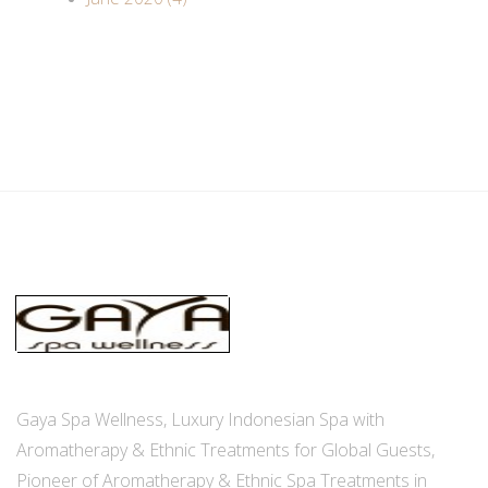
Gaya Spa Wellness, Luxury Indonesian Spa with
Aromatherapy & Ethnic Treatments for Global Guests,
Pioneer of Aromatherapy & Ethnic Spa Treatments in