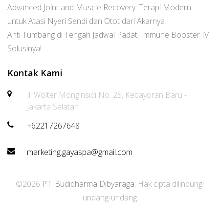
Advanced Joint and Muscle Recovery: Terapi Modern
untuk Atasi Nyeri Sendi dan Otot dari Akarnya
Anti Tumbang di Tengah Jadwal Padat, Immune Booster IV
Solusinya!
Kontak Kami
Jl. Wolter Monginsidi No. 25, Kebayoran Baru -
Jakarta Selatan
+62217267648
marketing.gayaspa@gmail.com
©2026
PT. Budidharma Dibyaraga
. Hak cipta dilindungi
undang-undang