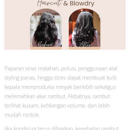
Paparan sinar matahari, polusi, penggunaan alat
styling panas, hingga stres dapat membuat kulit
kepala memproduksi minyak berlebih sekaligus
melemahkan akar rambut. Akibatnya, rambut
terlihat kusam, kehilangan volume, dan lebih
mudah rontok.
Jika kondisi ini terus dibiarkan, kesehatan rambut