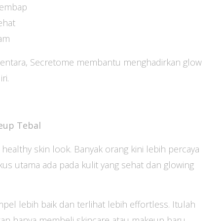
 lembap
ehat
sam
mentara, Secretome membantu menghadirkan glow
ri.
eup Tebal
 healthy skin look. Banyak orang kini lebih percaya
kus utama ada pada kulit yang sehat dan glowing
lebih baik dan terlihat lebih effortless. Itulah
kan hanya membeli skincare atau makeup baru,