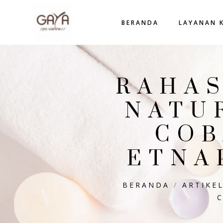
BERANDA
LAYANAN 
RAHAS
NATU
COB
ETNA
BERANDA
/
ARTIKE