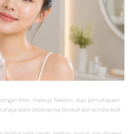
ik dengan filter, makeup flawless, atau pencahayaan
cahaya alami sebenarnya berasal dari kondisi kulit
an terlihat lebih cerah, lembap, kenyal, dan glowing