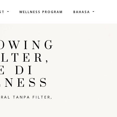
IST
WELLNESS PROGRAM
BAHASA
LOWING
LTER,
E DI
LNESS
RAL TANPA FILTER,
S