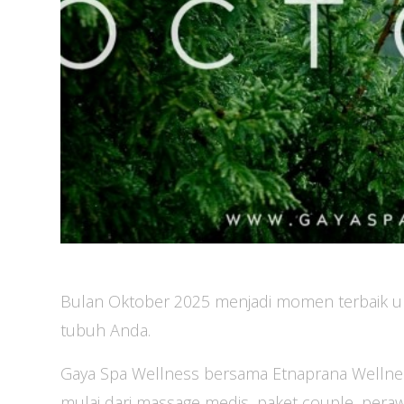
Bulan Oktober 2025 menjadi momen terbaik un
tubuh Anda.
Gaya Spa Wellness bersama Etnaprana Wellnes
mulai dari massage medis, paket couple, peraw