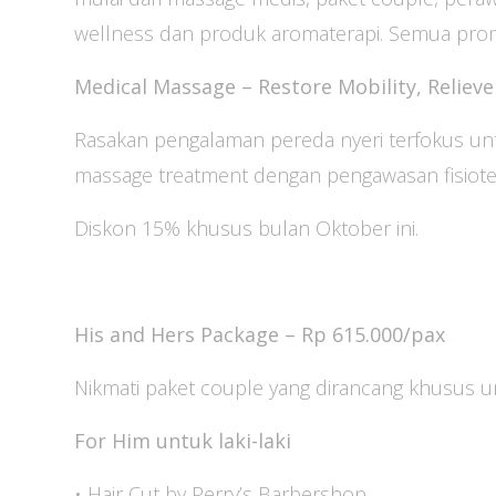
wellness dan produk aromaterapi. Semua prom
Medical Massage – Restore Mobility, Relieve
Rasakan pengalaman pereda nyeri terfokus unt
massage treatment dengan pengawasan fisioter
Diskon 15% khusus bulan Oktober ini.
His and Hers Package – Rp 615.000/pax
Nikmati paket couple yang dirancang khusus un
For Him untuk laki-laki
• Hair Cut by Perry’s Barbershop