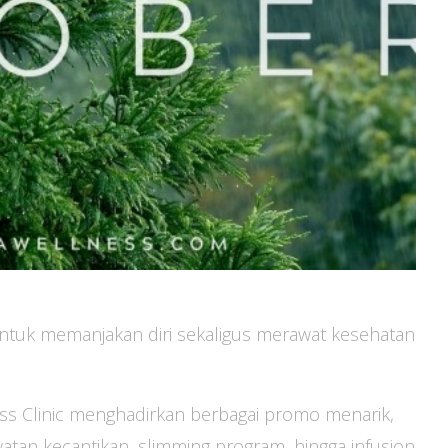
tuk memanjakan diri sekaligus merawat kesehatan
s Clinic menghadirkan berbagai promo menarik,
atan kecantikan, slimming program, hingga infusion