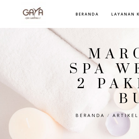
BERANDA
LAYANAN 
MARC
SPA W
2 PA
B
BERANDA
/
ARTIKEL