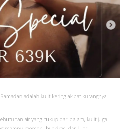
 Ramadan adalah kulit kering akibat kurangnya
ebutuhan air yang cukup dari dalam, kulit juga
ng mampu memenuhi hidrasi dari luar.