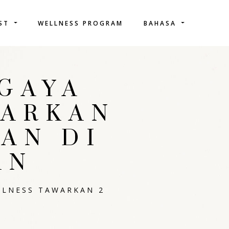
IST
WELLNESS PROGRAM
BAHASA
 GAYA
WARKAN
AN DI
AN
LLNESS TAWARKAN 2