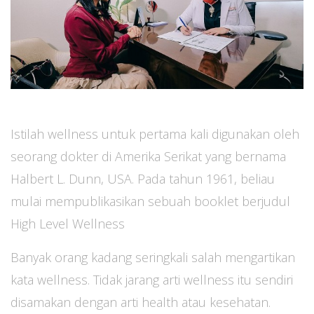
Istilah wellness untuk pertama kali digunakan oleh
seorang dokter di Amerika Serikat yang bernama
Halbert L. Dunn, USA. Pada tahun 1961, beliau
mulai mempublikasikan sebuah booklet berjudul
High Level Wellness
Banyak orang kadang seringkali salah mengartikan
kata wellness. Tidak jarang arti wellness itu sendiri
disamakan dengan arti health atau kesehatan.