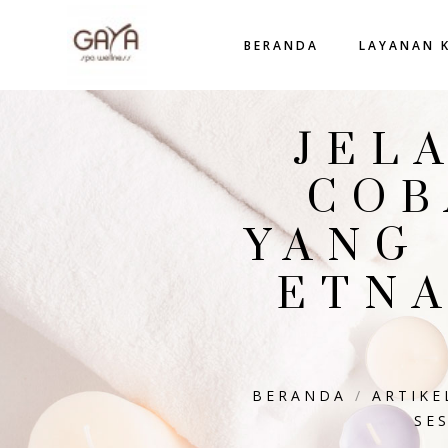
BERANDA
LAYANAN 
JEL
COB
YANG
ETN
BERANDA
/
ARTIKE
SE