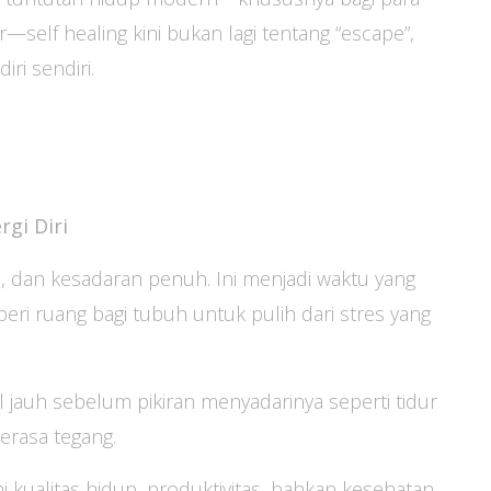
r—self healing kini bukan lagi tentang “escape”,
ri sendiri.
gi Diri
n, dan kesadaran penuh. Ini menjadi waktu yang
i ruang bagi tubuh untuk pulih dari stres yang
l jauh sebelum pikiran menyadarinya seperti tidur
terasa tegang.
i kualitas hidup, produktivitas, bahkan kesehatan