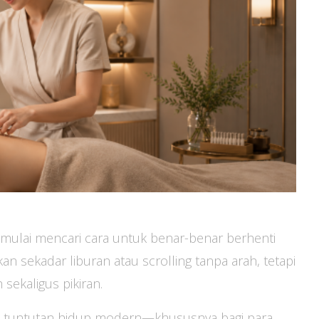
ulai mencari cara untuk benar-benar berhenti
kan sekadar liburan atau scrolling tanpa arah, tetapi
ekaligus pikiran.
dan tuntutan hidup modern—khususnya bagi para