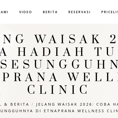
KAMI
VIDEO
BERITA
RESERVASI
PRICEL
ANG WAISAK 2
A HADIAH T
 SESUNGGUHN
APRANA WELL
CLINIC
L & BERITA
/
JELANG WAISAK 2026: COBA 
SUNGGUHNYA DI ETNAPRANA WELLNESS CLI