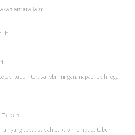
akan antara lain:
ubuh
mi
tapi tubuh terasa lebih ringan, napas lebih lega,
n Tubuh
ntuhan yang tepat sudah cukup membuat tubuh