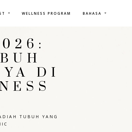
IST
WELLNESS PROGRAM
BAHASA
026:
UBUH
YA DI
NESS
HADIAH TUBUH YANG
NIC