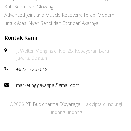
Kulit Sehat dan Glowing
Advanced Joint and Muscle Recovery: Terapi Modern
untuk Atasi Nyeri Sendi dan Otot dari Akarnya
Kontak Kami
Jl. Wolter Monginsidi No. 25, Kebayoran Baru -
Jakarta Selatan
+62217267648
marketing.gayaspa@gmail.com
©2026
PT. Budidharma Dibyaraga
. Hak cipta dilindungi
undang-undang