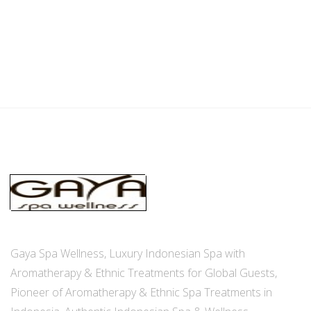
Gaya Spa Wellness, Luxury Indonesian Spa with
Aromatherapy & Ethnic Treatments for Global Guests,
Pioneer of Aromatherapy & Ethnic Spa Treatments in