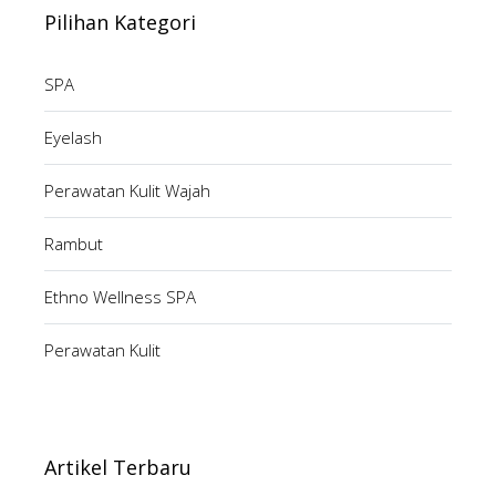
Pilihan Kategori
SPA
Eyelash
Perawatan Kulit Wajah
Rambut
Ethno Wellness SPA
Perawatan Kulit
Artikel Terbaru