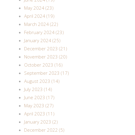
May 2024 (23)
April 2024 (19)
March 2024 (22)
February 2024 (23)
January 2024 (25)
December 2023 (21)
November 2023 (20)
October 2023 (16)
September 2023 (17)
August 2023 (14)
July 2023 (14)
June 2023 (17)
May 2023 (27)
April 2023 (11)
January 2023 (2)
December 2022 (5)