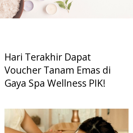
Hari Terakhir Dapat
Voucher Tanam Emas di
Gaya Spa Wellness PIK!