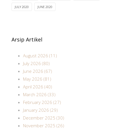
JULY 2020
JUNE 2020
Arsip Artikel
August 2026 (11)
July 2026 (80)
June 2026 (67)
May 2026 (81)
April 2026 (40)
March 2026 (33)
February 2026 (27)
January 2026 (29)
December 2025 (30)
November 2025 (26)