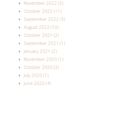
November 2022 (3)
October 2022 (11)
September 2022 (5)
August 2022 (10)
October 2021 (2)
September 2021 (1)
January 2021 (2)
November 2020 (1)
October 2020 (3)
July 2020 (1)
June 2020 (4)