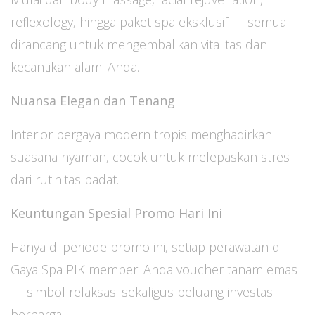
reflexology, hingga paket spa eksklusif — semua
dirancang untuk mengembalikan vitalitas dan
kecantikan alami Anda.
Nuansa Elegan dan Tenang
Interior bergaya modern tropis menghadirkan
suasana nyaman, cocok untuk melepaskan stres
dari rutinitas padat.
Keuntungan Spesial Promo Hari Ini
Hanya di periode promo ini, setiap perawatan di
Gaya Spa PIK memberi Anda voucher tanam emas
— simbol relaksasi sekaligus peluang investasi
berharga.