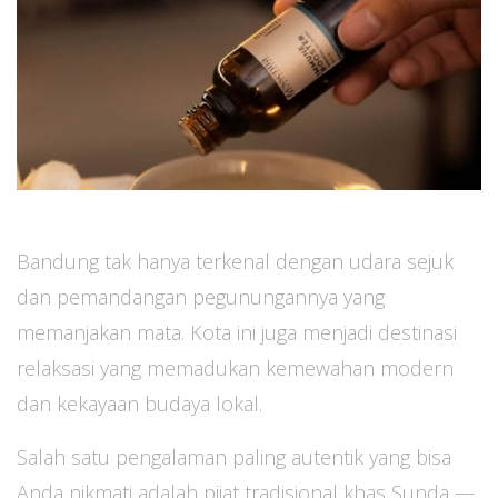
Bandung tak hanya terkenal dengan udara sejuk
dan pemandangan pegunungannya yang
memanjakan mata. Kota ini juga menjadi destinasi
relaksasi yang memadukan kemewahan modern
dan kekayaan budaya lokal.
Salah satu pengalaman paling autentik yang bisa
Anda nikmati adalah pijat tradisional khas Sunda —