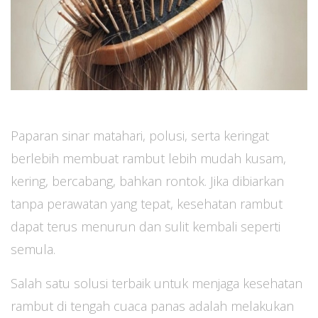
Paparan sinar matahari, polusi, serta keringat
berlebih membuat rambut lebih mudah kusam,
kering, bercabang, bahkan rontok. Jika dibiarkan
tanpa perawatan yang tepat, kesehatan rambut
dapat terus menurun dan sulit kembali seperti
semula.
Salah satu solusi terbaik untuk menjaga kesehatan
rambut di tengah cuaca panas adalah melakukan