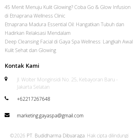
45 Menit Menuju Kulit Glowing? Coba Go & Glow Infusion
di Etnaprana Wellness Clinic
Etnaprana Madura Essential Oil: Hangatkan Tubuh dan
Hadirkan Relaksasi Mendalam
Deep Cleansing Facial di Gaya Spa Wellness: Langkah Awal
Kulit Sehat dan Glowing
Kontak Kami
Jl. Wolter Monginsidi No. 25, Kebayoran Baru -
Jakarta Selatan
+62217267648
marketing.gayaspa@gmail.com
©2026
PT. Budidharma Dibyaraga
. Hak cipta dilindungi