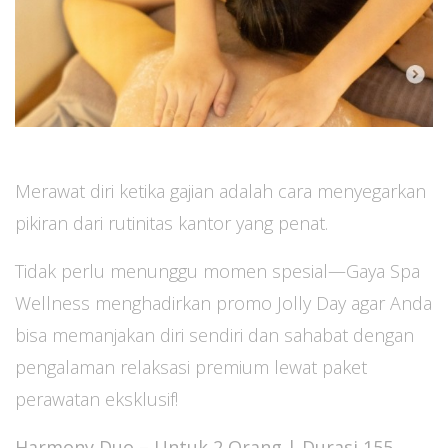
Merawat diri ketika gajian adalah cara menyegarkan
pikiran dari rutinitas kantor yang penat.
Tidak perlu menunggu momen spesial—Gaya Spa
Wellness menghadirkan promo Jolly Day agar Anda
bisa memanjakan diri sendiri dan sahabat dengan
pengalaman relaksasi premium lewat paket
perawatan eksklusif!
Harmony Duo – Untuk 2 Orang | Durasi 155