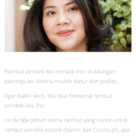
Rambut pendek kini menjadi tren di kalangan
parempuan, karena mudah diatur dan praktis.
Agar makin kece, kita bisa mewarnai rambut
pendek kita, lho.
Ini dia tiga pilihan warna rambut yang cocok untuk
rambut pendek seperti dilansir dari Cosmo.ph, apa