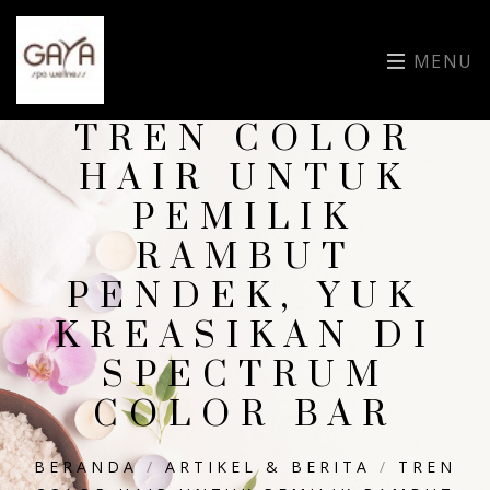
MENU
TREN COLOR
HAIR UNTUK
PEMILIK
RAMBUT
PENDEK, YUK
KREASIKAN DI
SPECTRUM
COLOR BAR
BERANDA
/
ARTIKEL & BERITA
/
TREN