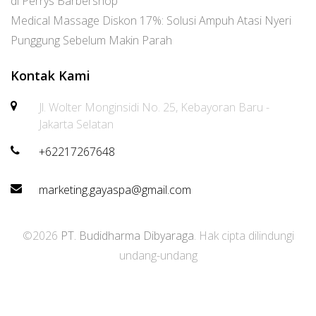
di Perrys Barbershop
Medical Massage Diskon 17%: Solusi Ampuh Atasi Nyeri
Punggung Sebelum Makin Parah
Kontak Kami
Jl. Wolter Monginsidi No. 25, Kebayoran Baru -
Jakarta Selatan
+62217267648
marketing.gayaspa@gmail.com
©2026
PT. Budidharma Dibyaraga
. Hak cipta dilindungi
undang-undang