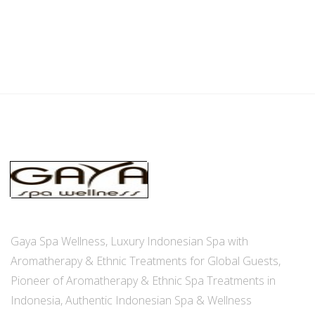
Gaya Spa Wellness, Luxury Indonesian Spa with
Aromatherapy & Ethnic Treatments for Global Guests,
Pioneer of Aromatherapy & Ethnic Spa Treatments in
Indonesia, Authentic Indonesian Spa & Wellness