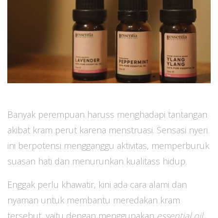
Banyak perempuan haruss menghadapi tantangan
akibat kram perut karena menstruasi. Sensasi nyeri
ini berpotensi mengganggu aktivitas, memperburuk
suasan hati dan menurunkan kualitass hidup.
Enggak perlu khawatir, kini ada cara alami dan
nyaman untuk membantu meredakan kram
tersebut, yaitu dengan menggunakan
essential oil