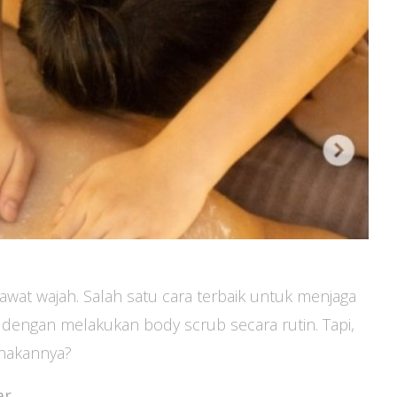
awat wajah. Salah satu cara terbaik untuk menjaga
h dengan melakukan body scrub secara rutin. Tapi,
nakannya?
ar