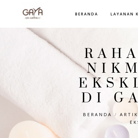
BERANDA
LAYANAN 
RAHA
NIK
EKSK
DI G
BERANDA
/
ARTIK
EK