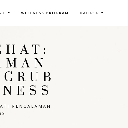
IST
WELLNESS PROGRAM
BAHASA
EHAT:
AMAN
SCRUB
LNESS
MATI PENGALAMAN
SS