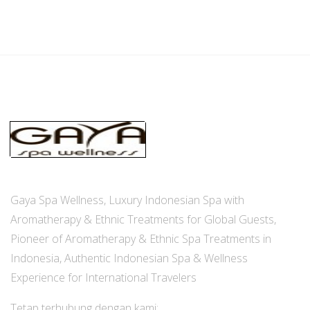
Gaya Spa Wellness, Luxury Indonesian Spa with
Aromatherapy & Ethnic Treatments for Global Guests,
Pioneer of Aromatherapy & Ethnic Spa Treatments in
Indonesia, Authentic Indonesian Spa & Wellness
Experience for International Travelers
Tetap terhubung dengan kami: