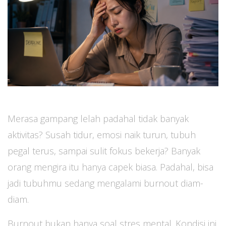
Merasa gampang lelah padahal tidak banyak
aktivitas? Susah tidur, emosi naik turun, tubuh
pegal terus, sampai sulit fokus bekerja? Banyak
orang mengira itu hanya capek biasa. Padahal, bisa
jadi tubuhmu sedang mengalami burnout diam-
diam.
Burnout bukan hanya soal stres mental. Kondisi ini