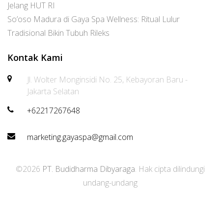
Jelang HUT RI
So’oso Madura di Gaya Spa Wellness: Ritual Lulur
Tradisional Bikin Tubuh Rileks
Kontak Kami
Jl. Wolter Monginsidi No. 25, Kebayoran Baru -
Jakarta Selatan
+62217267648
marketing.gayaspa@gmail.com
©2026
PT. Budidharma Dibyaraga
. Hak cipta dilindungi
undang-undang