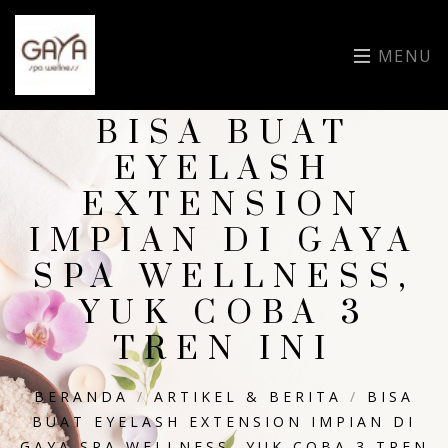
MENU
BISA BUAT
EYELASH
EXTENSION
IMPIAN DI GAYA
SPA WELLNESS,
YUK COBA 3
TREN INI
BERANDA
/
ARTIKEL & BERITA
/
BISA
BUAT EYELASH EXTENSION IMPIAN DI
GAYA SPA WELLNESS, YUK COBA 3 TREN