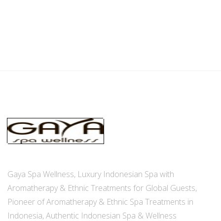
Gaya Spa Wellness, Luxury Indonesian Spa with
Aromatherapy & Ethnic Treatments for Global Guests,
Pioneer of Aromatherapy & Ethnic Spa Treatments in
Indonesia, Authentic Indonesian Spa & Wellness