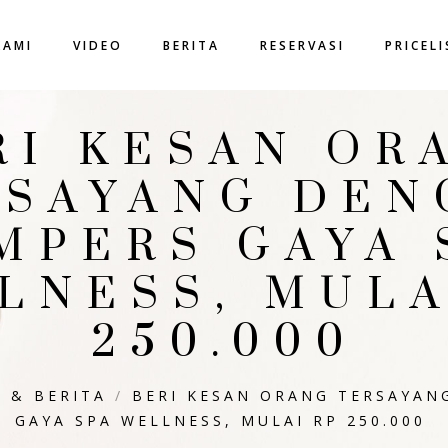
KAMI
VIDEO
BERITA
RESERVASI
PRICEL
RI KESAN OR
RSAYANG DEN
MPERS GAYA 
LNESS, MULA
250.000
L & BERITA
/
BERI KESAN ORANG TERSAYAN
GAYA SPA WELLNESS, MULAI RP 250.000