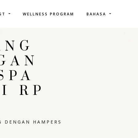
IST
WELLNESS PROGRAM
BAHASA
ANG
GAN
SPA
I RP
G DENGAN HAMPERS