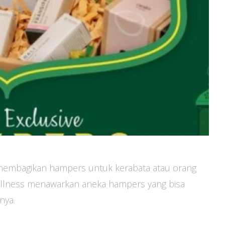
a membagikan hampers untuk kerabata atau orang
ellness menawarkan aneka hampers yang bisa
nnya.