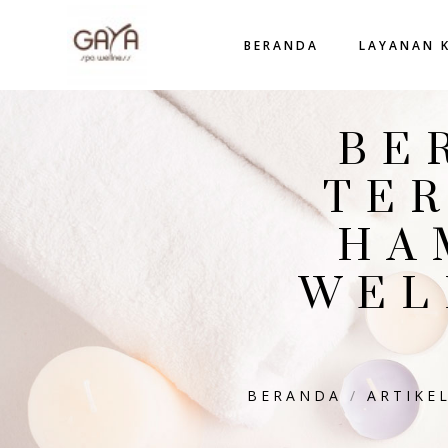
BERANDA
LAYANAN 
BE
TE
HA
WEL
BERANDA
/
ARTIKE