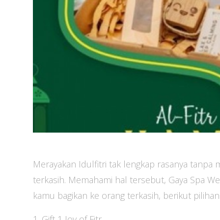
Merayakan Idulfitri tak lengkap rasanya tanp
terkasih. Memahami hal tersebut, Gaya Spa W
kamu bagikan ke orang terkasih, berikut piliha
1. Gift 1 Joy of Fitr