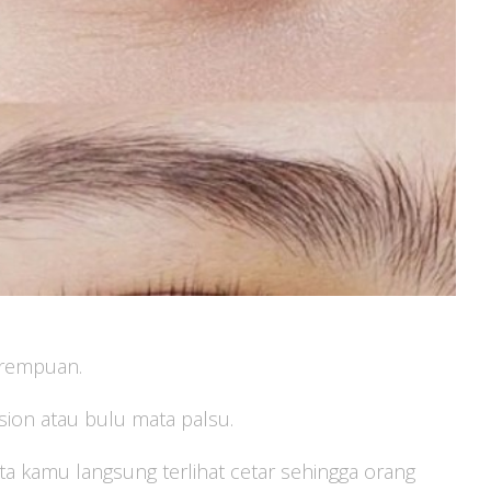
erempuan.
ion atau bulu mata palsu.
ta kamu langsung terlihat cetar sehingga orang