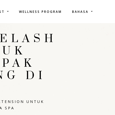
IST
WELLNESS PROGRAM
BAHASA
YELASH
TUK
OPAK
NG DI
XTENSION UNTUK
A SPA