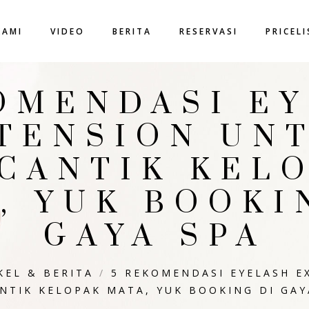
KAMI
VIDEO
BERITA
RESERVASI
PRICEL
OMENDASI E
TENSION UN
CANTIK KEL
, YUK BOOKI
GAYA SPA
KEL & BERITA
/
5 REKOMENDASI EYELASH E
NTIK KELOPAK MATA, YUK BOOKING DI GAY