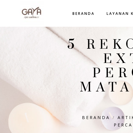
BERANDA
LAYANAN 
5 REK
EX
PER
MATA
BERANDA
/
ARTI
PERCA