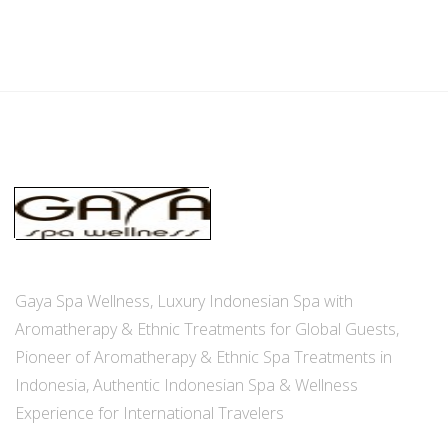
Gaya Spa Wellness, Luxury Indonesian Spa with
Aromatherapy & Ethnic Treatments for Global Guests,
Pioneer of Aromatherapy & Ethnic Spa Treatments in
Indonesia, Authentic Indonesian Spa & Wellness
Experience for International Travelers