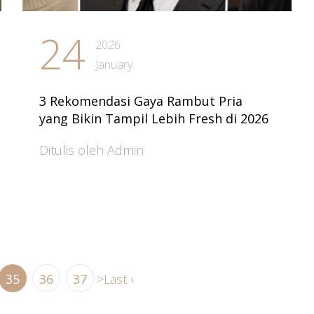
24
2026
January
3 Rekomendasi Gaya Rambut Pria
yang Bikin Tampil Lebih Fresh di 2026
Ditulis oleh Admin
35
36
37
>
Last ›