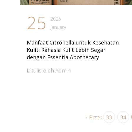
25
2026
January
Manfaat Citronella untuk Kesehatan
Kulit: Rahasia Kulit Lebih Segar
dengan Essentia Apothecary
Ditulis oleh Admin
‹ First
<
33
34